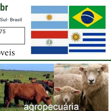
br
Sul- Brasil
975
veis