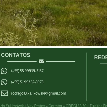
CONTATOS
REDE
(+55) 55 99939-3137
(+55) 51 99632-5975
rodrigo13.kalikowski@gmail.com
do Sul Imóveis | Ney Prates – Corretor – CRECI 38.301 | Direitos 