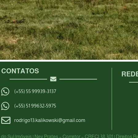
CONTATOS
REDE
(+55) 55 99939-3137
(+55) 51 99632-5975
rodrigo13.kalikowski@gmail.com
do Sul Imóveis | Ney Prates – Corretor – CRECI 38.301 | Direitos 