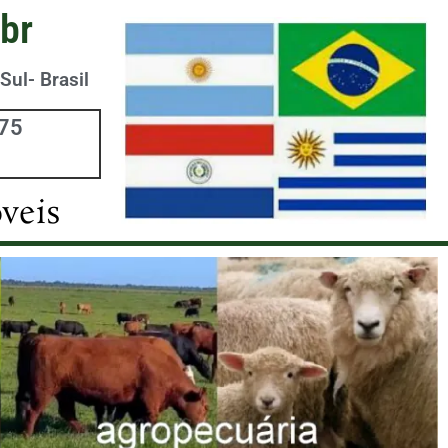
br
Sul- Brasil
975
veis