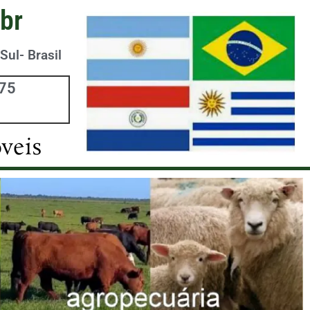
br
Sul- Brasil
975
veis