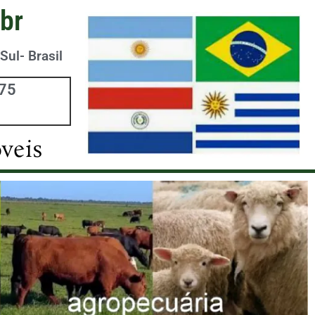
br
Sul- Brasil
975
veis