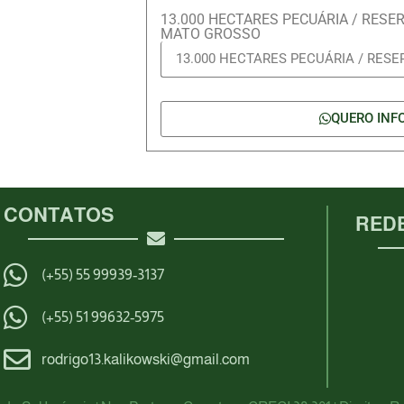
13.000 HECTARES PECUÁRIA / RES
MATO GROSSO
QUERO INF
CONTATOS
REDE
(+55) 55 99939-3137
(+55) 51 99632-5975
rodrigo13.kalikowski@gmail.com