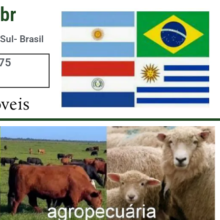
br
Sul- Brasil
975
veis