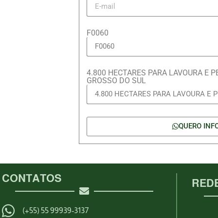
F0060
4.800 HECTARES PARA LAVOURA E 
GROSSO DO SUL
QUERO INF
CONTATOS
REDE
(+55) 55 99939-3137