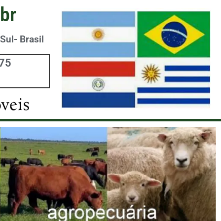
br
Sul- Brasil
975
veis