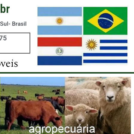
br
Sul- Brasil
975
veis