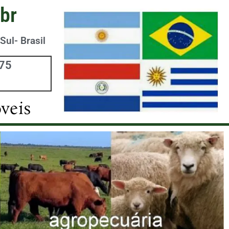
br
Sul- Brasil
975
veis