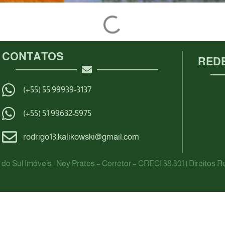
CONTATOS
REDE
(+55) 55 99939-3137
(+55) 51 99632-5975
rodrigo13.kalikowski@gmail.com
do Sul Imóveis | Ney Prates – Corretor – CRECI 38.301 | Direitos 