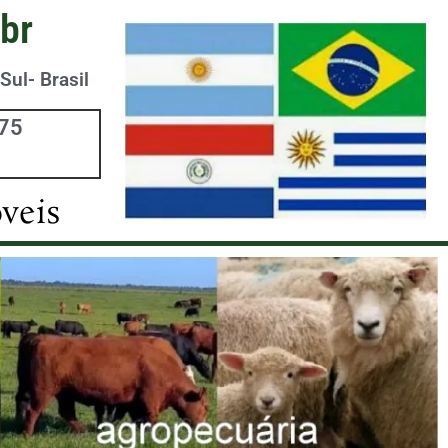
br
Sul- Brasil
975
veis