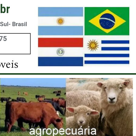
br
Sul- Brasil
975
veis